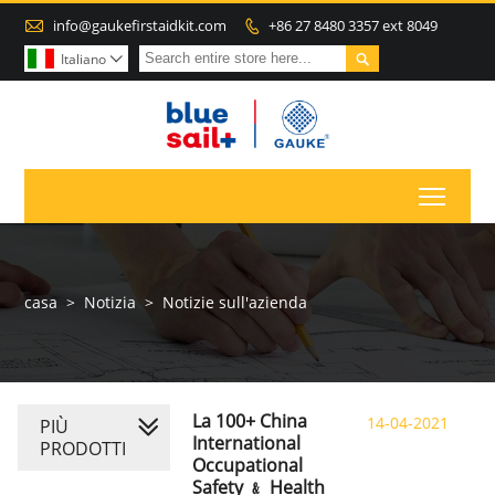

info@gaukefirstaidkit.com
+86 27 8480 3357 ext 8049


Italiano

Toggl
casa
>
Notizia
>
Notizie sull'azienda
La 100+ China
14-04-2021
PIÙ
International
PRODOTTI
Occupational
Safety ﹠ Health