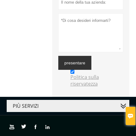
presentare
Politica sulla
riservatezza
PIÙ SERVIZI




