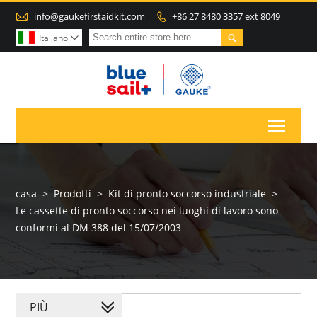

info@gaukefirstaidkit.com
+86 27 8480 3357 ext 8049


Italiano

Toggl
casa
>
Prodotti
>
Kit di pronto soccorso industriale
>
Le cassette di pronto soccorso nei luoghi di lavoro sono
conformi al DM 388 del 15/07/2003
PIÙ