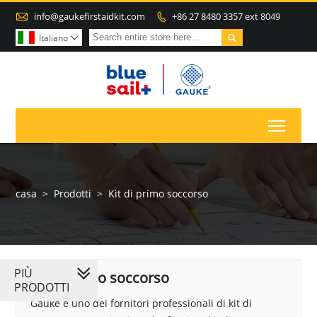

info@gaukefirstaidkit.com
+86 27 8480 3357 ext 8049


Italiano

Toggl
casa
>
Prodotti
>
Kit di primo soccorso
PIÙ
Kit di primo soccorso
PRODOTTI
Gauke è uno dei fornitori professionali di kit di