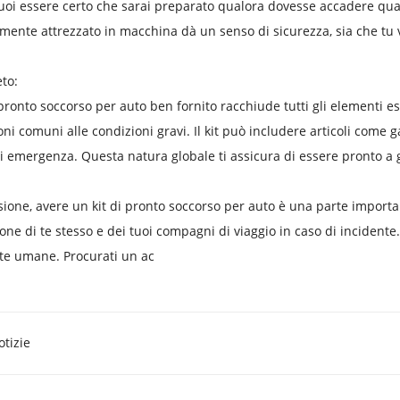
uoi essere certo che sarai preparato qualora dovesse accadere qual
ente attrezzato in macchina dà un senso di sicurezza, sia che tu via
to:
 pronto soccorso per auto ben fornito racchiude tutti gli elementi es
oni comuni alle condizioni gravi. Il kit può includere articoli come ga
i emergenza. Questa natura globale ti assicura di essere pronto a ge
sione, avere un kit di pronto soccorso per auto è una parte importan
ione di te stesso e dei tuoi compagni di viaggio in caso di inciden
ite umane. Procurati un ac
otizie