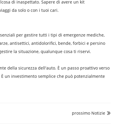
cosa di inaspettato. Sapere di avere un kit
ggi da solo o con i tuoi cari.
senziali per gestire tutti i tipi di emergenze mediche,
rze, antisettici, antidolorifici, bende, forbici e persino
stire la situazione, qualunque cosa ti riservi.
te della sicurezza dell'auto. È un passo proattivo verso
te. È un investimento semplice che può potenzialmente
prossimo Notizie
