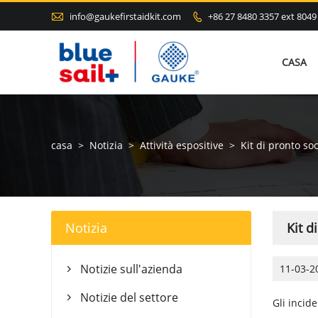

info@gaukefirstaidkit.com
+86 27 8480 3357 ext 8049

CASA
casa
>
Notizia
>
Attività espositive
>
Kit di pronto so
Notizia
Kit d
Notizie sull'azienda
11-03-2

Notizie del settore

Gli incid