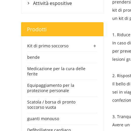
prendersi
Attività espositive

kit di pr
un kit di
Prodotti
1. Riduce
In caso di
+
Kit di primo soccorso
per preve
bende
lesioni g
Medicazione per la cura delle
ferite
2. Rispos
Il bello 
Equipaggiamento per la
protezione personale
sei in vi
confezion
Scatola / borsa di pronto
soccorso vuota
3. Tranqui
guanti monouso
Avere un 
Defibrillatore cardiaco