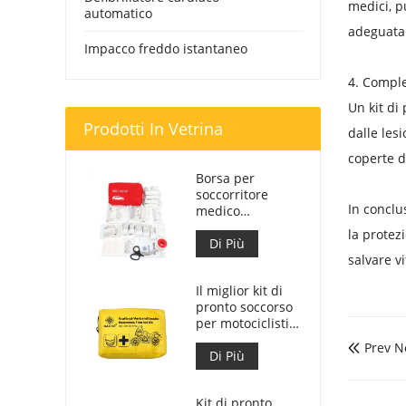
medici, p
automatico
adeguatam
Impacco freddo istantaneo
4. Comple
Un kit di
Prodotti In Vetrina
dalle lesi
coperte d
Borsa per
soccorritore
In conclu
medico
personalizzata
la protez
per kit di pronto
Di Più
soccorso per
salvare v
auto
Il miglior kit di
pronto soccorso
per motociclisti
d'avventura per
Prev N

motociclisti
Di Più
Kit di pronto