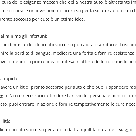
 cura delle esigenze meccaniche della nostra auto, è altrettanto i
onto soccorso è un investimento prezioso per la sicurezza tua e di chi
 pronto soccorso per auto è un'ottima idea.
 al minimo gli infortuni:
 incidente, un kit di pronto soccorso può aiutare a ridurre il rischio d
nire la perdita di sangue, medicare una ferita e fornire assistenza
ravi, fornendo la prima linea di difesa in attesa delle cure mediche
ta rapida:
di avere un kit di pronto soccorso per auto è che puoi rispondere ra
aggio. Non è necessario attendere l'arrivo del personale medico pri
ato, puoi entrare in azione e fornire tempestivamente le cure nece
llità:
kit di pronto soccorso per auto ti dà tranquillità durante il viaggio