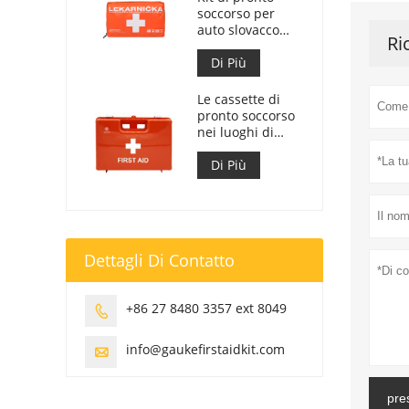
soccorso per
auto slovacco
Ri
Meet MZ SR
č.143/2009
Di Più
Le cassette di
pronto soccorso
nei luoghi di
lavoro sono
conformi al DM
Di Più
388 del
15/07/2003
Dettagli Di Contatto
+86 27 8480 3357 ext 8049

info@gaukefirstaidkit.com

pre