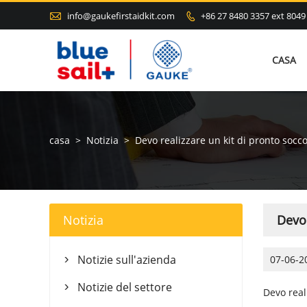

info@gaukefirstaidkit.com
+86 27 8480 3357 ext 8049

CASA
casa
>
Notizia
>
Devo realizzare un kit di pronto socc
Notizia
Devo 
Notizie sull'azienda
07-06-2

Notizie del settore

Devo real