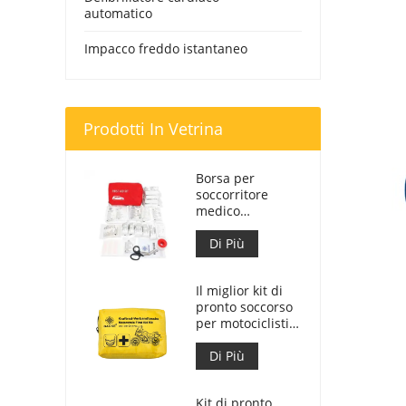
automatico
Impacco freddo istantaneo
Prodotti In Vetrina
Borsa per
soccorritore
medico
personalizzata
per kit di pronto
Di Più
soccorso per
auto
Il miglior kit di
pronto soccorso
per motociclisti
d'avventura per
motociclisti
Di Più
Kit di pronto