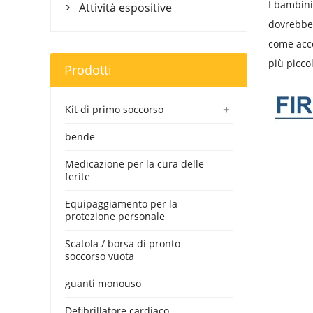
I bambini
Attività espositive

dovrebber
come acce
più piccol
Prodotti
+
Kit di primo soccorso
bende
Medicazione per la cura delle
ferite
Equipaggiamento per la
protezione personale
Scatola / borsa di pronto
soccorso vuota
guanti monouso
Defibrillatore cardiaco