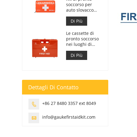
soccorso per
auto slovacco
Meet MZ SR
č.143/2009
Di Più
Le cassette di
pronto soccorso
nei luoghi di
lavoro sono
conformi al DM
Di Più
388 del
15/07/2003
Dettagli Di Contatto
+86 27 8480 3357 ext 8049

info@gaukefirstaidkit.com
