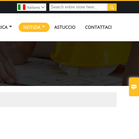

Italiano

RICA
NOTIZIA
ASTUCCIO
CONTATTACI
