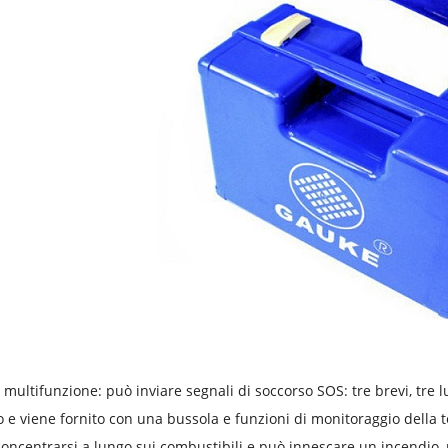
o multifunzione: può inviare segnali di soccorso SOS: tre brevi, tre
o e viene fornito con una bussola e funzioni di monitoraggio della 
oncentrarsi a lungo sui combustibili e può innescare un incendio,