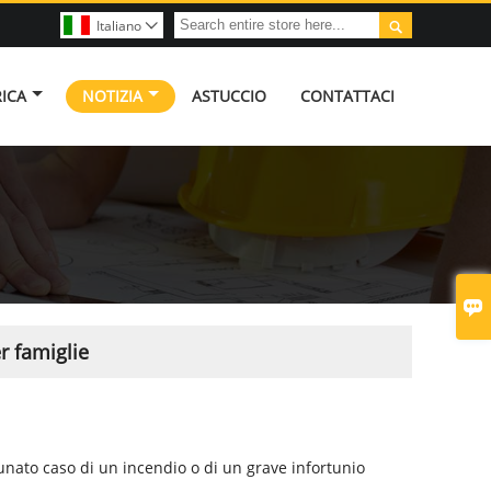

Italiano

RICA
NOTIZIA
ASTUCCIO
CONTATTACI

r famiglie
tunato caso di un incendio o di un grave infortunio