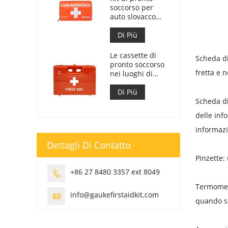
soccorso per
auto slovacco
Meet MZ SR
č.143/2009
Di Più
Le cassette di
Scheda di
pronto soccorso
fretta e 
nei luoghi di
lavoro sono
conformi al DM
Di Più
388 del
Scheda di
15/07/2003
delle inf
informazi
Dettagli Di Contatto
Pinzette:
+86 27 8480 3357 ext 8049

Termometr
info@gaukefirstaidkit.com

quando se