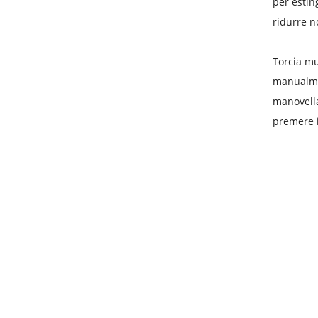
per estin
ridurre n
Torcia mu
manualment
manovella
premere i