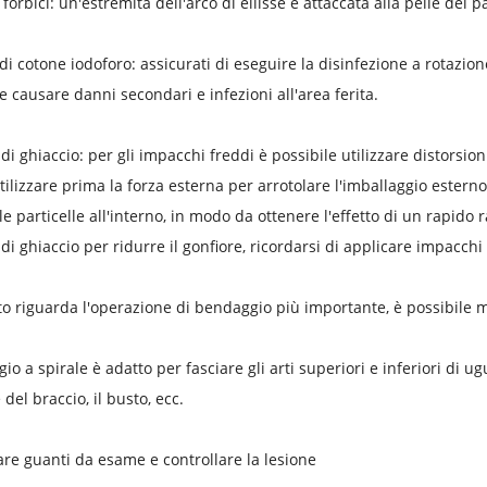
forbici: un'estremità dell'arco di ellisse è attaccata alla pelle del p
i cotone iodoforo: assicurati di eseguire la disinfezione a rotazio
e causare danni secondari e infezioni all'area ferita.
di ghiaccio: per gli impacchi freddi è possibile utilizzare distorsio
 utilizzare prima la forza esterna per arrotolare l'imballaggio estern
le particelle all'interno, in modo da ottenere l'effetto di un rapido 
di ghiaccio per ridurre il gonfiore, ricordarsi di applicare impacchi
o riguarda l'operazione di bendaggio più importante, è possibile
gio a spirale è adatto per fasciare gli arti superiori e inferiori di
del braccio, il busto, ecc.
are guanti da esame e controllare la lesione