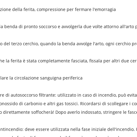
zione della ferita, compressione per fermare l'emorragia
 la benda di pronto soccorso e avvolgerla due volte attorno all'arto p
izio del terzo cerchio, quando la benda avvolge l'arto, ogni cerchio
he la ferita è stata completamente fasciata, fissala per altri due cer
llare la circolazione sanguigna periferica
re di autosoccorso filtrante: utilizzato in caso di incendio, può evi
onossido di carbonio e altri gas tossici. Ricordarsi di scollegare i c
o direttamente soffocherà! Dopo averlo indossato, stringere le fasce
ntincendio: deve essere utilizzata nella fase iniziale dell'incendio