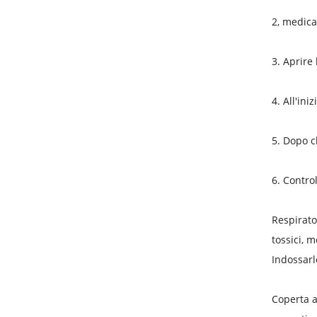
2, medica
3. Aprire
4. All'in
5. Dopo c
6. Contro
Respirato
tossici, m
Indossarl
Coperta a