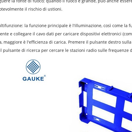
guere la fonte di fuoco; quando il fuoco è grande, può anche essere
otevolmente il rischio di ustioni.
ltifunzione: la funzione principale è l'illuminazione, così come la
e e collegare il cavo dati per caricare dispositivi elettronici (come 
, maggiore è l'efficienza di carica. Premere il pulsante destro sull
l pulsante di ricerca per cercare le stazioni radio sulle frequenze di