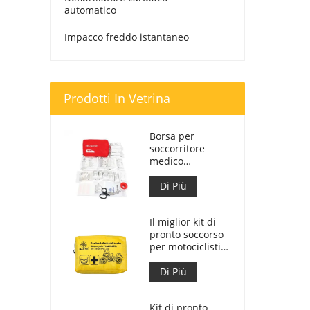
automatico
Impacco freddo istantaneo
Prodotti In Vetrina
Borsa per
soccorritore
medico
personalizzata
per kit di pronto
Di Più
soccorso per
auto
Il miglior kit di
pronto soccorso
per motociclisti
d'avventura per
motociclisti
Di Più
Kit di pronto