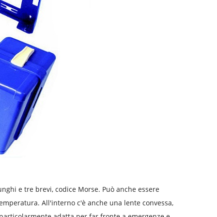
 lunghi e tre brevi, codice Morse. Può anche essere
temperatura. All'interno c'è anche una lente convessa,
 particolarmente adatta per far fronte a emergenze e