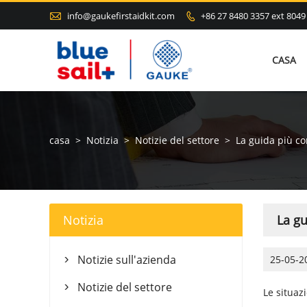

info@gaukefirstaidkit.com
+86 27 8480 3357 ext 8049

CASA
casa
>
Notizia
>
Notizie del settore
>
La guida più co
Notizia
La gu
Notizie sull'azienda
25-05-2

Notizie del settore

Le situaz