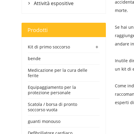
accidenta
Attività espositive

morte.
Se hai un
Prodotti
raggiunger
andare in 
+
Kit di primo soccorso
bende
Inutile d
un kit di
Medicazione per la cura delle
ferite
Come indo
Equipaggiamento per la
protezione personale
raccomand
esperti di
Scatola / borsa di pronto
soccorso vuota
guanti monouso
Defibrillatore cardiaco