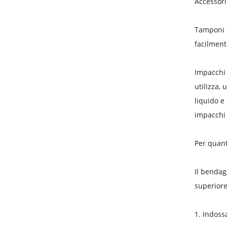
Accessori 
Tamponi d
facilment
Impacchi 
utilizza,
liquido e 
impacchi 
Per quant
Il bendag
superiore 
1. Indoss