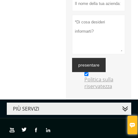
presentare
Politica sulla
riservatezza
PIÙ SERVIZI




