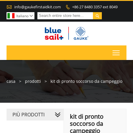

info@gaukefirstaidkit.com
+86 27 8480 3357 ext 8049


Italiano

Toggl
casa
>
prodotti
>
kit di pronto soccorso da campeggio
PIÙ PRODOTTI
kit di pronto
soccorso da
campeggio