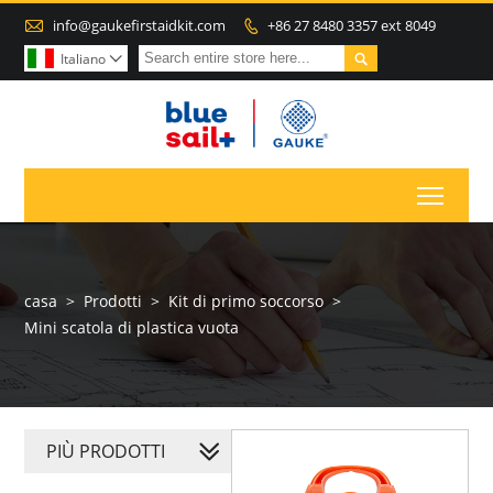

info@gaukefirstaidkit.com
+86 27 8480 3357 ext 8049


Italiano

Toggl
casa
>
Prodotti
>
Kit di primo soccorso
>
Mini scatola di plastica vuota
PIÙ PRODOTTI