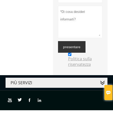
presentare
Politica sulla
riservatezza
PIÙ SERVIZI





Copyright di © Gauke Healthcare Co., Ltd.