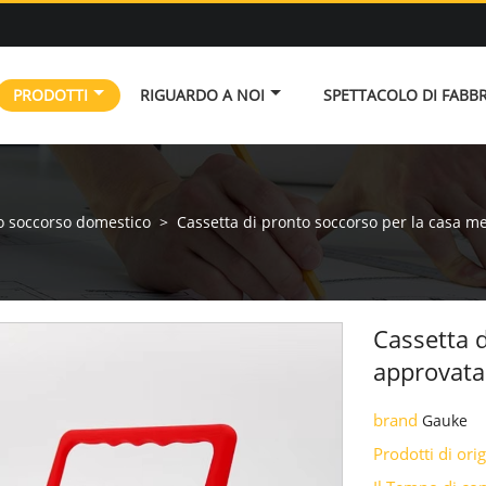
PRODOTTI
RIGUARDO A NOI
SPETTACOLO DI FABB
to soccorso domestico
>
Cassetta di pronto soccorso per la casa m
Cassetta 
approvata
brand
Gauke
Prodotti di ori