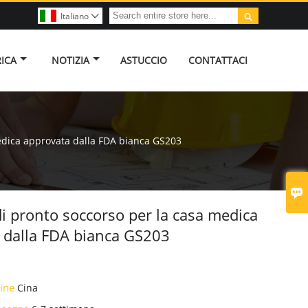

Italiano

RICA
NOTIZIA
ASTUCCIO
CONTATTACI
edica approvata dalla FDA bianca GS203

di pronto soccorso per la casa medica
 dalla FDA bianca GS203
gine
Cina