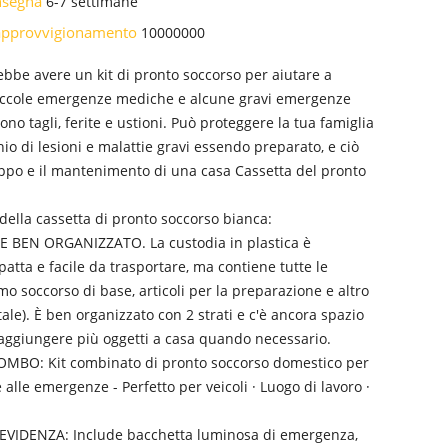
onsegna
6-7 settimane
i approvvigionamento
10000000
bbe avere un kit di pronto soccorso per aiutare a
iccole emergenze mediche e alcune gravi emergenze
no tagli, ferite e ustioni. Può proteggere la tua famiglia
chio di lesioni e malattie gravi essendo preparato, e ciò
uppo e il mantenimento di una casa Cassetta del pronto
 della cassetta di pronto soccorso bianca:
 BEN ORGANIZZATO. La custodia in plastica è
patta e facile da trasportare, ma contiene tutte le
imo soccorso di base, articoli per la preparazione e altro
tale). È ben organizzato con 2 strati e c'è ancora spazio
 aggiungere più oggetti a casa quando necessario.
MBO: Kit combinato di pronto soccorso domestico per
 alle emergenze - Perfetto per veicoli · Luogo di lavoro ·
VIDENZA: Include bacchetta luminosa di emergenza,