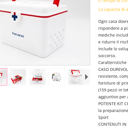
Il Tempo di c
La capacità d
Ogni casa dovre
rispondere a p
mediche includo
e ridurre il ris
include lo svil
soccorso.
Caratteristiche
CASO DUREVOLE
resistente, com
forniture di pr
(159 pezzi in to
aggiuntivo per
POTENTE KIT CO
la preparazione
Sport
CONTENUTI IN E