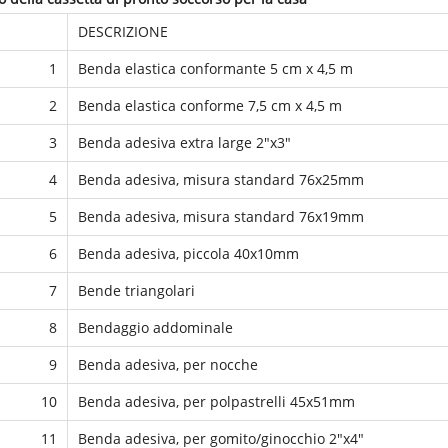
DESCRIZIONE
1
Benda elastica conformante 5 cm x 4,5 m
2
Benda elastica conforme 7,5 cm x 4,5 m
3
Benda adesiva extra large 2"x3"
4
Benda adesiva, misura standard 76x25mm
5
Benda adesiva, misura standard 76x19mm
6
Benda adesiva, piccola 40x10mm
7
Bende triangolari
8
Bendaggio addominale
9
Benda adesiva, per nocche
10
Benda adesiva, per polpastrelli 45x51mm
11
Benda adesiva, per gomito/ginocchio 2"x4"