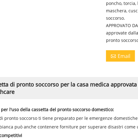
poncho, torcia,
maschera, cuscin
soccorso.
APPROVATO DALL
approvate dalla
pronto soccorso
Email

tta di pronto soccorso per la casa medica approvata
thcare
i per l'uso della cassetta del pronto soccorso domestico:
di pronto soccorso
ti tiene preparato per le emergenze domestiche co
bianca può anche contenere forniture per superare disastri come u
competitivi