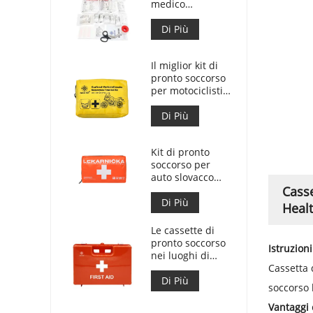
medico
personalizzata
per kit di pronto
Di Più
soccorso per
auto
Il miglior kit di
pronto soccorso
per motociclisti
d'avventura per
motociclisti
Di Più
Kit di pronto
soccorso per
auto slovacco
Meet MZ SR
Casse
č.143/2009
Di Più
Heal
Le cassette di
pronto soccorso
Istruzion
nei luoghi di
lavoro sono
Cassetta 
conformi al DM
Di Più
soccorso 
388 del
15/07/2003
Vantaggi 