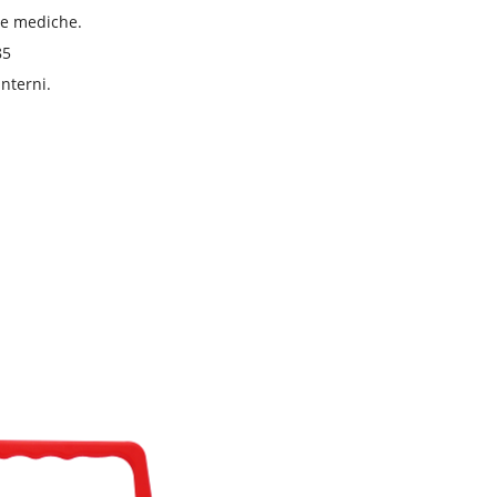
ure mediche.
85
nterni.