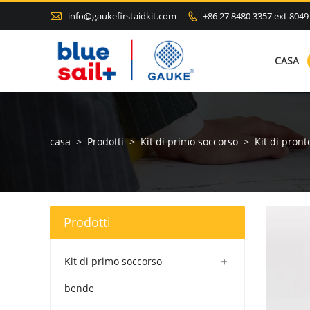

info@gaukefirstaidkit.com
+86 27 8480 3357 ext 8049

CASA
casa
>
Prodotti
>
Kit di primo soccorso
>
Kit di pron
Prodotti
+
Kit di primo soccorso
bende