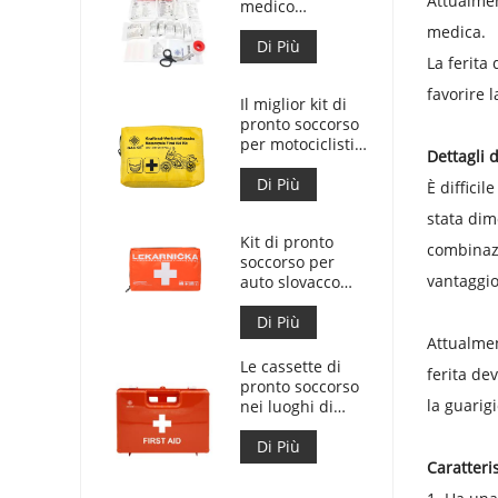
Attualmen
medico
personalizzata
medica.
per kit di pronto
Di Più
La ferita
soccorso per
auto
favorire l
Il miglior kit di
pronto soccorso
per motociclisti
Dettagli 
d'avventura per
motociclisti
Di Più
È diffici
stata dim
Kit di pronto
combinazi
soccorso per
vantaggio
auto slovacco
Meet MZ SR
č.143/2009
Di Più
Attualmen
Le cassette di
ferita de
pronto soccorso
la guarigi
nei luoghi di
lavoro sono
conformi al DM
Di Più
388 del
Caratteri
15/07/2003