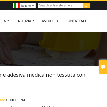

Italiano

RICA
NOTIZIA
ASTUCCIO
CONTATTACI

ne adesiva medica non tessuta con
gine
HUBEI, CINA