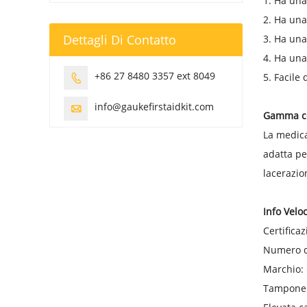
1. Ha una
2. Ha una
Dettagli Di Contatto
3. Ha una
4. Ha una
+86 27 8480 3357 ext 8049
5. Facile

info@gaukefirstaidkit.com

Gamma co
La medica
adatta pe
lacerazio
Info Veloc
Certificaz
Numero d
Marchio
Tampone