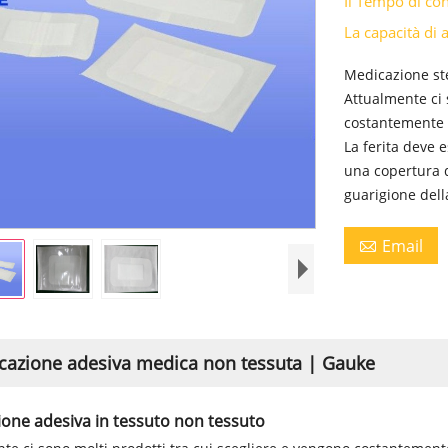
Il Tempo di c
La capacità d
Medicazione ste
Attualmente ci 
costantemente i
La ferita deve 
una copertura d
guarigione della
Email

cazione adesiva medica non tessuta | Gauke
one adesiva in tessuto non tessuto