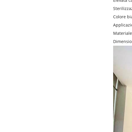
Elevata c
Steriliz
Colore bi
Applicazi
Materiale
Dimension