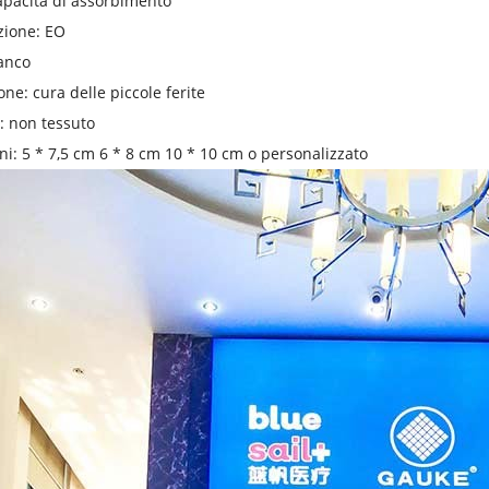
apacità di assorbimento
zazione: EO
anco
one: cura delle piccole ferite
: non tessuto
i: 5 * 7,5 cm 6 * 8 cm 10 * 10 cm o personalizzato