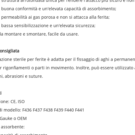
 struttura arrotondata unica per rendere l'attacco più sicuro e no
 buona conformità e un'elevata capacità di assorbimento;
 permeabilità ai gas porosa e non si attacca alla ferita;
 bassa sensibilizzazione e un'elevata sicurezza;
 da montare e smontare, facile da usare.
nsigliata
zione sterile per ferite è adatta per il fissaggio di aghi a permane
r rigonfiamenti o parti in movimento. Inoltre, può essere utilizzato
ni, abrasioni e suture.
i
ione: CE, ISO
i modello: F436 F437 F438 F439 F440 F441
: Gauke o OEM
 assorbente: