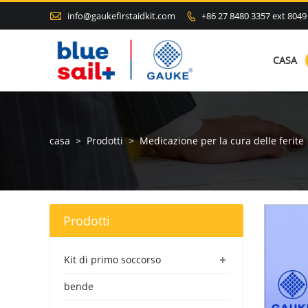

info@gaukefirstaidkit.com
+86 27 8480 3357 ext 8049

CASA
casa
>
Prodotti
>
Medicazione per la cura delle ferite
Prodotti
+
Kit di primo soccorso
bende