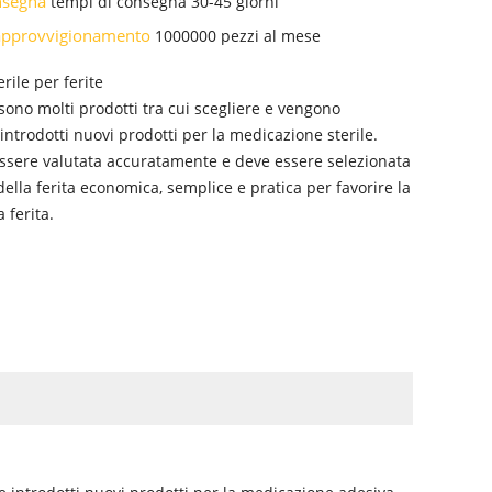
onsegna
tempi di consegna 30-45 giorni
i approvvigionamento
1000000 pezzi al mese
rile per ferite
sono molti prodotti tra cui scegliere e vengono
ntrodotti nuovi prodotti per la medicazione sterile.
essere valutata accuratamente e deve essere selezionata
ella ferita economica, semplice e pratica per favorire la
 ferita.