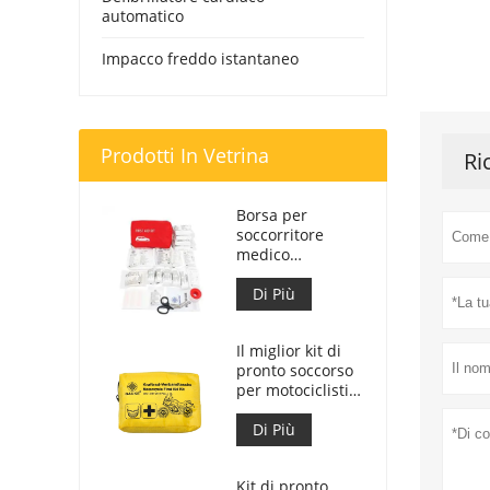
automatico
Impacco freddo istantaneo
Prodotti In Vetrina
Ri
Borsa per
soccorritore
medico
personalizzata
per kit di pronto
Di Più
soccorso per
auto
Il miglior kit di
pronto soccorso
per motociclisti
d'avventura per
motociclisti
Di Più
Kit di pronto