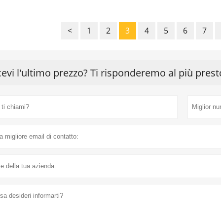
<
1
2
3
4
5
6
7
cevi l'ultimo prezzo? Ti risponderemo al più prest