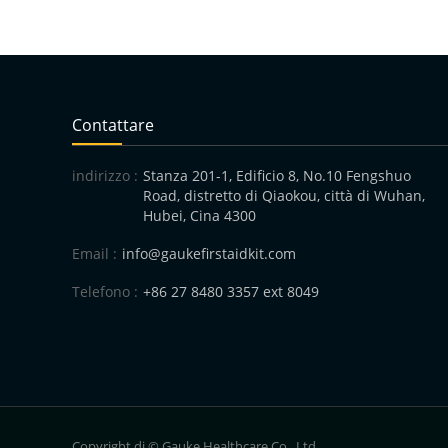
Contattare
indirizzo :
Stanza 201-1, Edificio 8, No.10 Fengshuo
Road, distretto di Qiaokou, città di Wuhan,
Hubei, Cina 4300
Email :
info@gaukefirstaidkit.com
Telefono :
+86 27 8480 3357 ext 8049
Copyright di © Gauke Healthcare Co., Ltd.