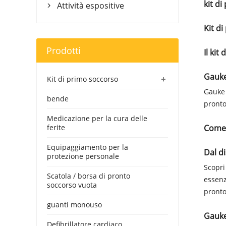
kit d
Attività espositive

Kit di
Prodotti
Il kit
Gauke
+
Kit di primo soccorso
Gauke 
bende
pronto
Medicazione per la cura delle
ferite
Come 
Equipaggiamento per la
Dal d
protezione personale
Scopri
Scatola / borsa di pronto
essenz
soccorso vuota
pronto
guanti monouso
Gauke 
Defibrillatore cardiaco