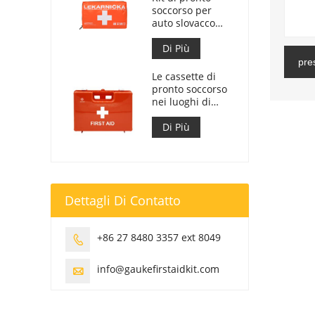
soccorso per
auto slovacco
Meet MZ SR
č.143/2009
Di Più
pre
Le cassette di
pronto soccorso
nei luoghi di
lavoro sono
conformi al DM
Di Più
388 del
15/07/2003
Dettagli Di Contatto
+86 27 8480 3357 ext 8049

info@gaukefirstaidkit.com
