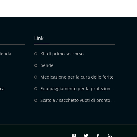
Link
zienda
Kit di primo soccorso
bende
Medicazione per la cura delle ferite
ica
Equipaggiamento per la protezione personale
Scatola / sacchetto vuoti di pronto soccorso



