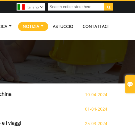

Italiano

RICA
NOTIZIA
ASTUCCIO
CONTATTACI

china
10-04-2024
01-04-2024
e i viaggi
25-03-2024