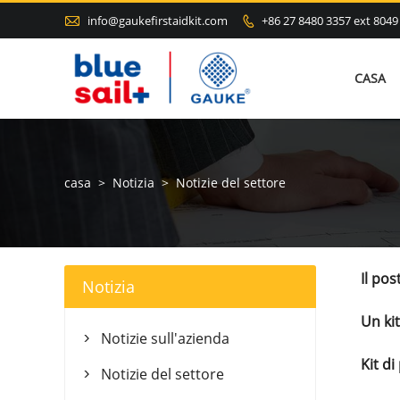

info@gaukefirstaidkit.com
+86 27 8480 3357 ext 8049

CASA
casa
>
Notizia
>
Notizie del settore
Il po
Notizia
Un ki
Notizie sull'azienda

Kit di
Notizie del settore
