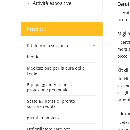
Attività espositive
Cerott

I cero
non da
Prodotti
Miglio
Il cer
+
Kit di primo soccorso
molti 
piccol
bende
Medicazione per la cura delle
Kit di
ferite
Un kit
Equipaggiamento per la
soccor
protezione personale
scegli
prodot
Scatola / borsa di pronto
soccorso vuota
L'imp
guanti monouso
I vete
Defibrillatore cardiaco
noi non