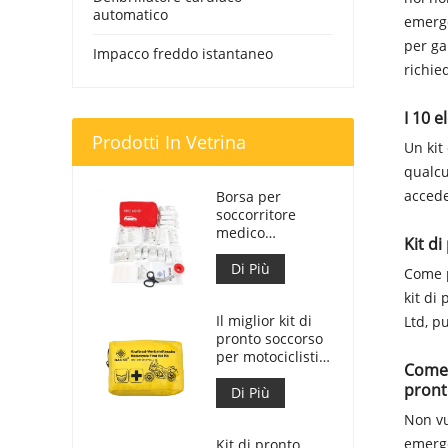
automatico
emerge
per ga
Impacco freddo istantaneo
richie
I 10 e
Prodotti In Vetrina
Un kit
qualcu
accede
Borsa per
soccorritore
medico
Kit d
personalizzata
per kit di pronto
Di Più
Come p
soccorso per
kit di
auto
Il miglior kit di
Ltd, p
pronto soccorso
per motociclisti
Come 
d'avventura per
pront
motociclisti
Di Più
Non vu
emerge
Kit di pronto