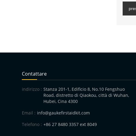
pre
Contattare
indirizzo :
Stanza 201-1, Edificio 8, No.10 Fengshuo
Road, distretto di Qiaokou, città di Wuhan,
Hubei, Cina 4300
Email :
info@gaukefirstaidkit.com
Telefono :
+86 27 8480 3357 ext 8049