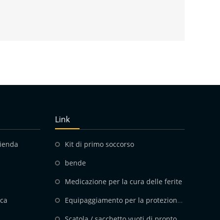
Link
zienda
Kit di primo soccorso
bende
Medicazione per la cura delle ferite
ica
Equipaggiamento per la protezione personale
Scatola / sacchetto vuoti di pronto soccorso