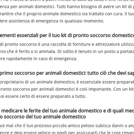
nza per animali domestici. Tutti hanno bisogno di avere un kit di
rantire che il proprio animale domestico sia trattato con cura. Il 
dere assistenza di emergenza in qualsiasi momento.
lementi essenziali per il tuo kit di pronto soccorso domestic
 di pronto soccorso è una raccolta di forniture e attrezzature utiliz
no che è ferito o si ammala. Di solito è tenuto in un posto a porta
re rapidamente in caso di emergenza.
i primo soccorso per animali domestici: tutto ciò che devi s
roprietario di un animale domestico, è essenziale essere preparati 
 pronto soccorso per animali domestici è così importante. Con un kit
uoi essere certo di essere preparato a tutto.
medicare le ferite del tuo animale domestico e di quali medi
o soccorso del tuo animale domestico
oi mai che il tuo prezioso piccolo amico peloso subisca danni o ango
nze e devi essere veloce in piedi per assicurarti che le cose rima