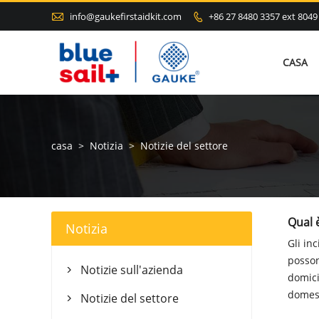

info@gaukefirstaidkit.com
+86 27 8480 3357 ext 8049

CASA
casa
>
Notizia
>
Notizie del settore
Qual è
Notizia
Gli in
possono
Notizie sull'azienda

domici
domes
Notizie del settore
