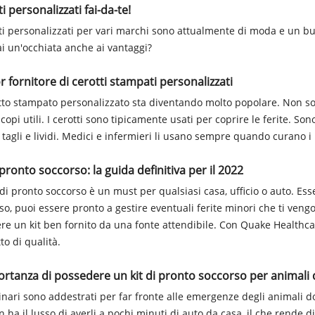
i personalizzati fai-da-te!
tti personalizzati per vari marchi sono attualmente di moda e un 
i un'occhiata anche ai vantaggi?
r fornitore di cerotti stampati personalizzati
otto stampato personalizzato sta diventando molto popolare. Non so
scopi utili. I cerotti sono tipicamente usati per coprire le ferite. So
i tagli e lividi. Medici e infermieri li usano sempre quando curano i 
 pronto soccorso: la guida definitiva per il 2022
 di pronto soccorso è un must per qualsiasi casa, ufficio o auto. Es
so, puoi essere pronto a gestire eventuali ferite minori che ti vengo
ere un kit ben fornito da una fonte attendibile. Con Quake Healthca
to di qualità.
ortanza di possedere un kit di pronto soccorso per animali
rinari sono addestrati per far fronte alle emergenze degli animali do
 ha il lusso di averli a pochi minuti di auto da casa, il che rende dif