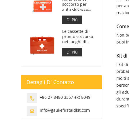
soccorso per
per an
auto slovacco
reazio
Meet MZ SR
č.143/2009
Di Più
Come 
Le cassette di
Non ba
pronto soccorso
nei luoghi di
puoi i
lavoro sono
conformi al DM
Di Più
Kit d
388 del
15/07/2003
I kit 
probab
molti 
Dettagli Di Contatto
person
gli ad
+86 27 8480 3357 ext 8049

durant
specif
info@gaukefirstaidkit.com
