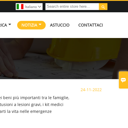

Italiano

RICA
NOTIZIA
ASTUCCIO
CONTATTACI

24-11-2022
i beni più importanti tra le famiglie,
usioni a lesioni gravi, i kit medici
varti la vita nelle emergenze