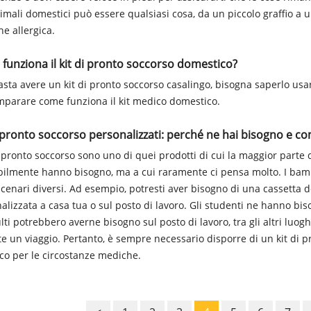
imali domestici può essere qualsiasi cosa, da un piccolo graffio a 
ne allergica.
funziona il kit di pronto soccorso domestico?
sta avere un kit di pronto soccorso casalingo, bisogna saperlo usa
mparare come funziona il kit medico domestico.
i pronto soccorso personalizzati: perché ne hai bisogno e 
di pronto soccorso sono uno di quei prodotti di cui la maggior parte
ilmente hanno bisogno, ma a cui raramente ci pensa molto. I bambi
scenari diversi. Ad esempio, potresti aver bisogno di una cassetta d
alizzata a casa tua o sul posto di lavoro. Gli studenti ne hanno biso
ulti potrebbero averne bisogno sul posto di lavoro, tra gli altri luog
e un viaggio. Pertanto, è sempre necessario disporre di un kit di 
ico per le circostanze mediche.