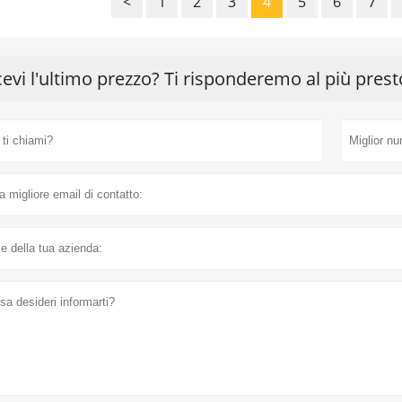
<
1
2
3
4
5
6
7
cevi l'ultimo prezzo? Ti risponderemo al più prest