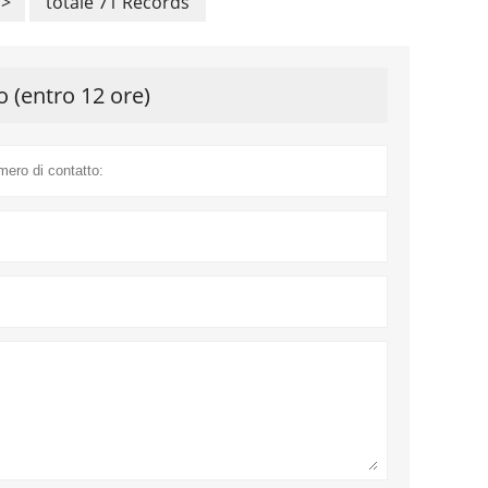
>
totale 71 Records
o (entro 12 ore)