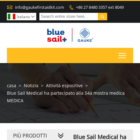

info@gaukefirstaidkit.com
+86 27 8480 3357 ext 8049


Italiano

Toggl
casa
>
Notizia
>
Attività espositive
>
Blue Sail Medical ha partecipato alla 54a mostra medica
MEDICA
PIÙ PRODOTTI
Blue Sail Medical ha