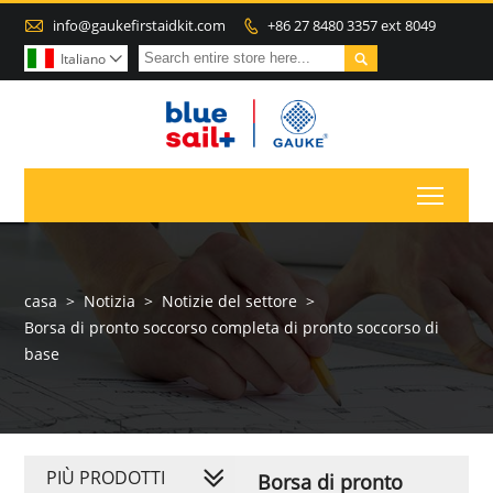

info@gaukefirstaidkit.com
+86 27 8480 3357 ext 8049


Italiano

Toggl
casa
>
Notizia
>
Notizie del settore
>
Borsa di pronto soccorso completa di pronto soccorso di
base
PIÙ PRODOTTI
Borsa di pronto