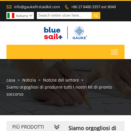

info@gaukefirstaidkit.com
+86 27 8480 3357 ext 8049


Italiano

Toggl
casa
>
Notizia
>
Notizie del settore
>
Siamo orgogliosi di produrre tutti i nostri kit di pronto
soccorso
PIÙ PRODOTTI
Siamo orgogliosi di