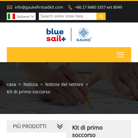

info@gaukefirstaidkit.com
+86 27 8480 3357 ext 8049


Italiano

Toggl
casa
>
Notizia
>
Notizie del settore
>
Kit di primo soccorso
PIÙ PRODOTTI
Kit di primo
soccorso