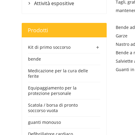
Tagli, gra
Attività espositive

mantenere
Bende ade
Prodotti
Garze
Nastro a
+
Kit di primo soccorso
Bende a r
bende
Salviette
Guanti in 
Medicazione per la cura delle
ferite
Equipaggiamento per la
protezione personale
Scatola / borsa di pronto
soccorso vuota
guanti monouso
Defibrillatore cardiaco