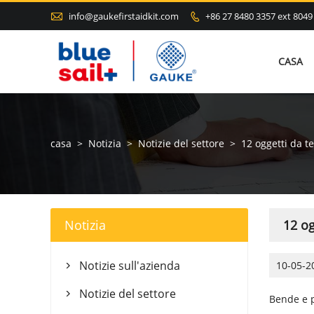

info@gaukefirstaidkit.com
+86 27 8480 3357 ext 8049

CASA
casa
>
Notizia
>
Notizie del settore
>
12 oggetti da t
Notizia
12 og
Notizie sull'azienda
10-05-2

Notizie del settore

Bende e p