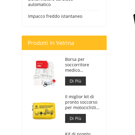
automatico
Impacco freddo istantaneo
Prodotti In Vetrina
Borsa per
soccorritore
medico
personalizzata
per kit di pronto
Di Più
soccorso per
auto
Il miglior kit di
pronto soccorso
per motociclisti
d'avventura per
motociclisti
Di Più
Kit di pronto