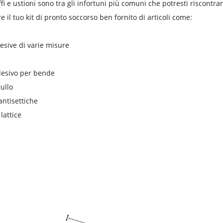
ffi e ustioni sono tra gli infortuni più comuni che potresti riscontra
 il tuo kit di pronto soccorso ben fornito di articoli come:
sive di varie misure
desivo per bende
ullo
 antisettiche
lattice