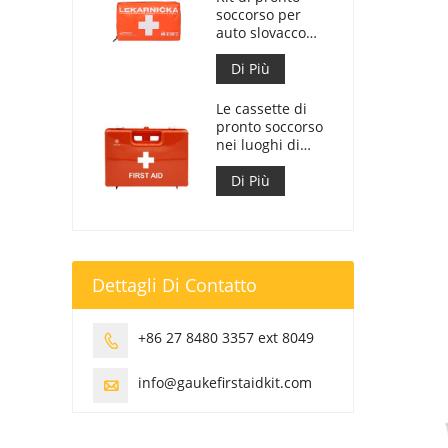
soccorso per
auto slovacco
Meet MZ SR
č.143/2009
Di Più
Le cassette di
pronto soccorso
nei luoghi di
lavoro sono
conformi al DM
Di Più
388 del
15/07/2003
Dettagli Di Contatto
+86 27 8480 3357 ext 8049

info@gaukefirstaidkit.com
