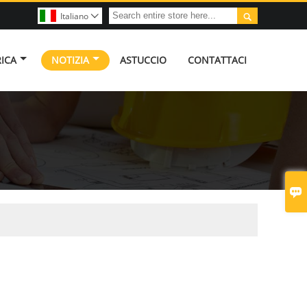

Italiano

RICA
NOTIZIA
ASTUCCIO
CONTATTACI
