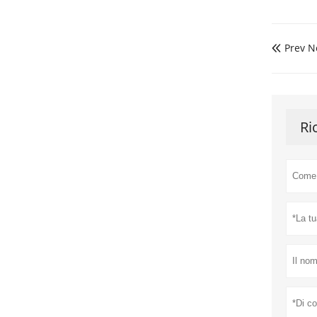
Prev N

Ri